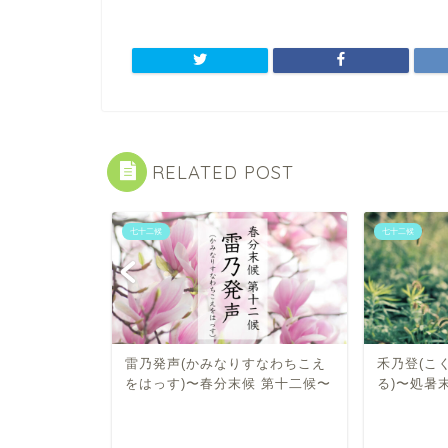
RELATED POST
七十二候
七十二候
めてたなび
雷乃発声(かみなりすなわちこえ
禾乃登(こ
五候〜
をはっす)〜春分末候 第十二候〜
る)〜処暑