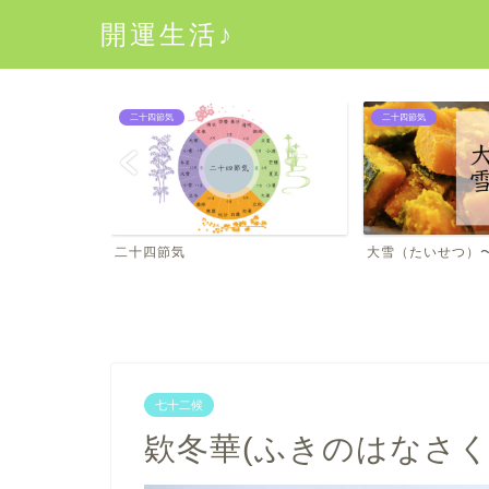
開運生活♪
二十四節気
二十四節気
二十四節気
大雪（たいせつ）〜二十一節気
七十二候
欵冬華(ふきのはなさく