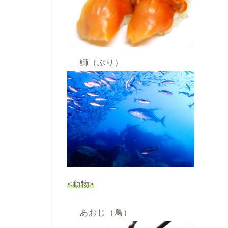
鰤（ぶり）
<動物>
あおじ（鳥）