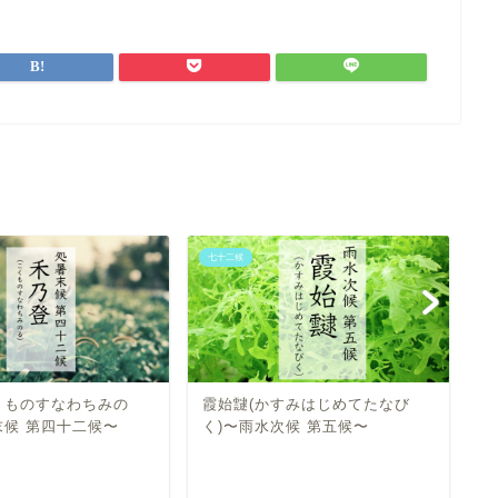
七十二候
七
くものすなわちみの
霞始靆(かすみはじめてたなび
雷
末候 第四十二候〜
く)〜雨水次候 第五候〜
を