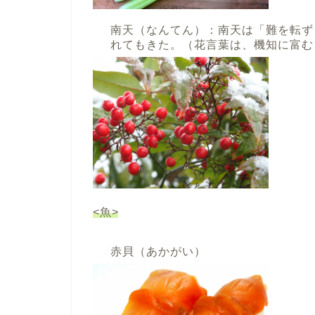
南天（なんてん）：南天は「難を転ず
れてもきた。（花言葉は、機知に富む
<魚>
赤貝（あかがい）