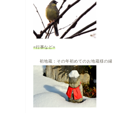
<行事など>
初地蔵：その年初めてのお地蔵様の縁日