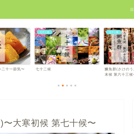
七十二候
七十二候
〜
七十二候
鱖魚群(さけのうおむらがる)
末候 第六十三候〜
)〜大寒初候 第七十候〜