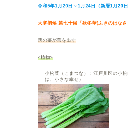
令和5年1月20日～1月24日（新暦
1月20
大寒初候 第七十候「欵冬華(ふきのはなさ
蕗の薹が蕾を出す
<植物>
小松菜（こまつな）：江戸川区の小松
は、小さな幸せ）