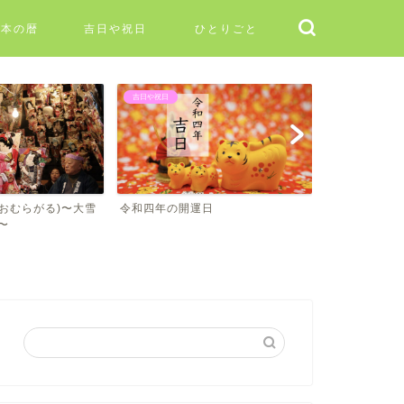
日本の暦
吉日や祝日
ひとりごと
吉日や祝日
二十四節気
〜大雪
令和四年の開運日
二十四節気