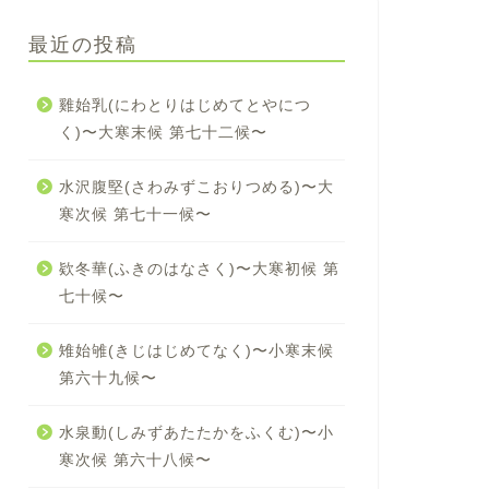
最近の投稿
雞始乳(にわとりはじめてとやにつ
く)〜大寒末候 第七十二候〜
水沢腹堅(さわみずこおりつめる)〜大
寒次候 第七十一候〜
欵冬華(ふきのはなさく)〜大寒初候 第
七十候〜
雉始雊(きじはじめてなく)〜小寒末候
第六十九候〜
水泉動(しみずあたたかをふくむ)〜小
寒次候 第六十八候〜