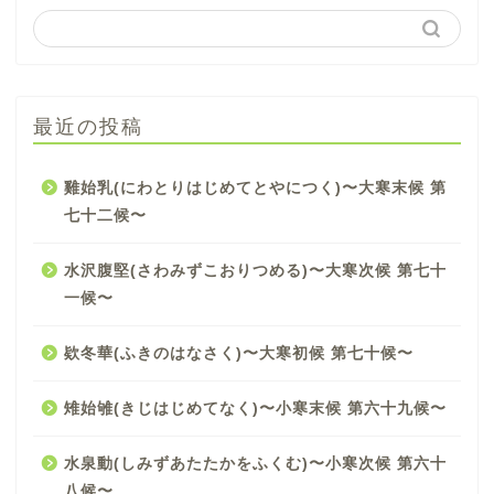
最近の投稿
雞始乳(にわとりはじめてとやにつく)〜大寒末候 第
七十二候〜
水沢腹堅(さわみずこおりつめる)〜大寒次候 第七十
一候〜
欵冬華(ふきのはなさく)〜大寒初候 第七十候〜
雉始雊(きじはじめてなく)〜小寒末候 第六十九候〜
水泉動(しみずあたたかをふくむ)〜小寒次候 第六十
八候〜