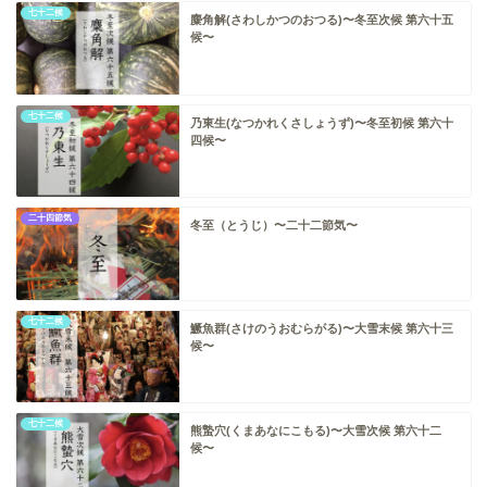
七十二候
麋角解(さわしかつのおつる)〜冬至次候 第六十五
候〜
七十二候
乃東生(なつかれくさしょうず)〜冬至初候 第六十
四候〜
二十四節気
冬至（とうじ）〜二十二節気〜
七十二候
鱖魚群(さけのうおむらがる)〜大雪末候 第六十三
候〜
七十二候
熊蟄穴(くまあなにこもる)〜大雪次候 第六十二
候〜