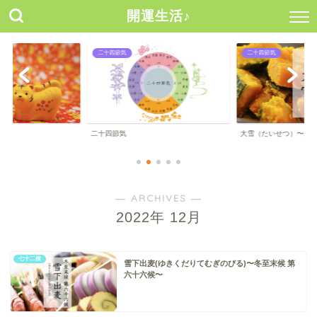
開運生活♪
二十四節気
二十四節気
二十四節気
大雪（たいせつ）〜二
― ARCHIVES ―
2022年 12月
七十二候
雪下出麦(ゆきくだりてむぎのびる)〜冬至末候 第
六十六候〜