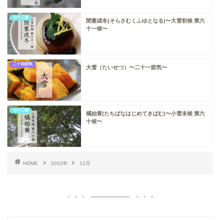
七十二候
閉塞成冬(そらさむくふゆとなる)〜大雪初候 第六
十一候〜
二十四節気
大雪（たいせつ）〜二十一節気〜
七十二候
橘始黄(たちばなはじめてきばむ)〜小雪末候 第六
十候〜
HOME
2022年
12月