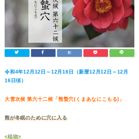
令和4年12月12日～12月16日（新暦
12月12日～12月
16日
頃）
大雪次候 第六十二候「熊蟄穴(くまあなにこもる)」
熊が冬眠のために穴に入る
<植物>