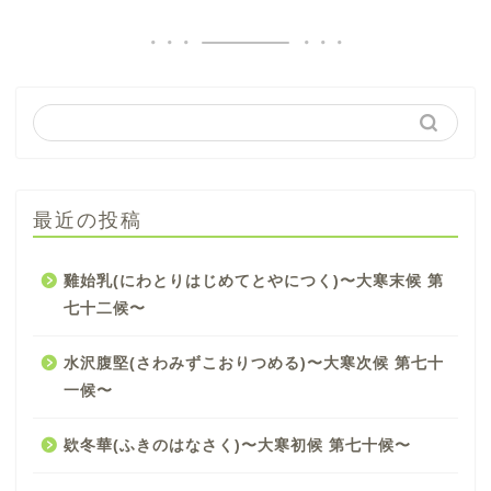
最近の投稿
雞始乳(にわとりはじめてとやにつく)〜大寒末候 第
七十二候〜
水沢腹堅(さわみずこおりつめる)〜大寒次候 第七十
一候〜
欵冬華(ふきのはなさく)〜大寒初候 第七十候〜