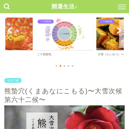
開運生活♪
二十四節気
二十四節気
二十四節気
大雪（たいせつ）〜二
七十二候
熊蟄穴(くまあなにこもる)〜大雪次候
第六十二候〜