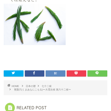
HOME
日本の暦
七十二候
熊蟄穴(くまあなにこもる)〜大雪次候 第六十二候〜
RELATED POST