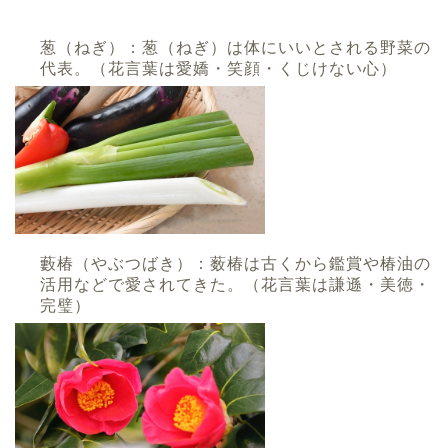
葱（ねぎ）：葱（ねぎ）は体にいいとされる野菜の
代表。（花言葉は愛嬌・笑顔・くじけない心）
藪椿（やぶつばき）：薮椿は古くから鑑賞や椿油の
活用などで愛されてきた。（花言葉は謙遜・美徳・
完璧）