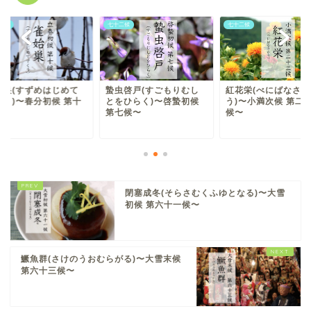
二候
七十二候
七十二候
始巣(すずめはじめて
蟄虫啓戸(すごもりむし
紅花栄(べにばなさか
くう)〜春分初候 第十
とをひらく)〜啓蟄初候
う)〜小満次候 第二
〜
第七候〜
候〜
閉塞成冬(そらさむくふゆとなる)〜大雪
初候 第六十一候〜
鱖魚群(さけのうおむらがる)〜大雪末候
第六十三候〜