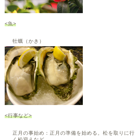
<魚>
牡蠣（かき）
<行事など>
正月の事始め：正月の準備を始める。松を取りに行
く松迎えなど。