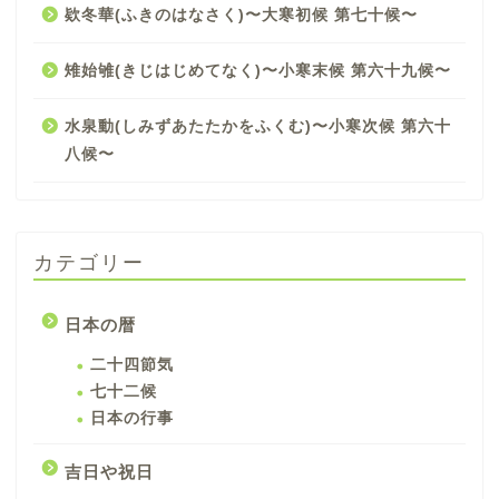
欵冬華(ふきのはなさく)〜大寒初候 第七十候〜
雉始雊(きじはじめてなく)〜小寒末候 第六十九候〜
水泉動(しみずあたたかをふくむ)〜小寒次候 第六十
八候〜
カテゴリー
日本の暦
二十四節気
七十二候
日本の行事
吉日や祝日