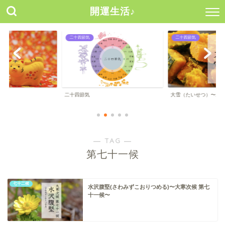
開運生活♪
二十四節気
二十四節気
二十四節気
大雪（たいせつ）〜二
― TAG ―
第七十一候
七十二候
水沢腹堅(さわみずこおりつめる)〜大寒次候 第七
十一候〜