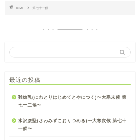
HOME
第七十一候
最近の投稿
雞始乳(にわとりはじめてとやにつく)〜大寒末候 第
七十二候〜
水沢腹堅(さわみずこおりつめる)〜大寒次候 第七十
一候〜