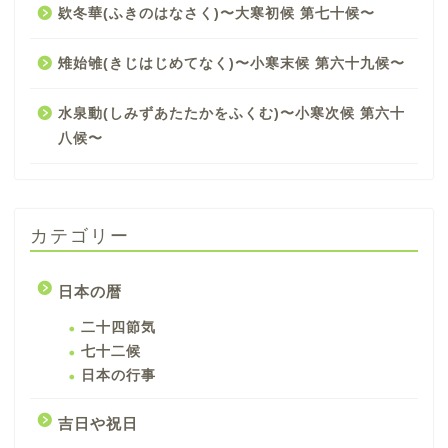
欵冬華(ふきのはなさく)〜大寒初候 第七十候〜
雉始雊(きじはじめてなく)〜小寒末候 第六十九候〜
水泉動(しみずあたたかをふくむ)〜小寒次候 第六十
八候〜
カテゴリー
日本の暦
二十四節気
七十二候
日本の行事
吉日や祝日