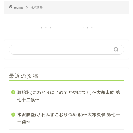
HOME
水沢腹堅
最近の投稿
雞始乳(にわとりはじめてとやにつく)〜大寒末候 第
七十二候〜
水沢腹堅(さわみずこおりつめる)〜大寒次候 第七十
一候〜