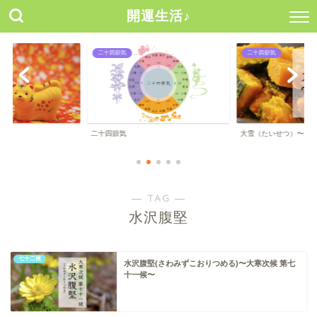
開運生活♪
二十四節気
二十四節気
二十四節気
大雪（たいせつ）〜二
― TAG ―
水沢腹堅
七十二候
水沢腹堅(さわみずこおりつめる)〜大寒次候 第七
十一候〜