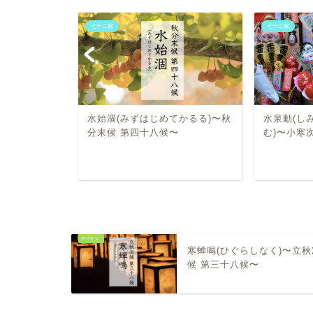
七十二候
七十二候
ばむ)〜芒種末
水始涸(みずはじめてかるる)〜秋
水泉動(し
分末候 第四十八候〜
む)〜小寒
寒蝉鳴(ひぐらしなく)〜立秋
候 第三十八候〜