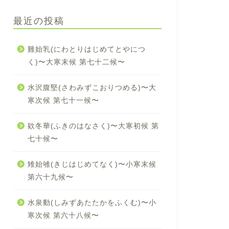
最近の投稿
雞始乳(にわとりはじめてとやにつ
く)〜大寒末候 第七十二候〜
水沢腹堅(さわみずこおりつめる)〜大
寒次候 第七十一候〜
欵冬華(ふきのはなさく)〜大寒初候 第
七十候〜
雉始雊(きじはじめてなく)〜小寒末候
第六十九候〜
水泉動(しみずあたたかをふくむ)〜小
寒次候 第六十八候〜