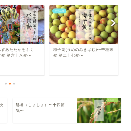
七十二候
七
みずあたたかをふく
梅子黄(うめのみきばむ)〜芒種末
水
次候 第六十八候〜
候 第二十七候〜
分
次
処暑（しょしょ）〜十四節
気〜