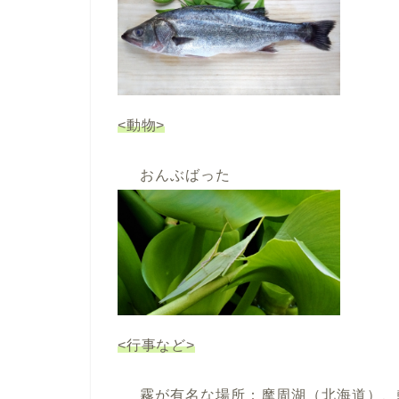
<動物>
おんぶばった
<行事など>
霧が有名な場所：摩周湖（北海道）、軽