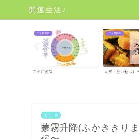
開運生活♪
二十四節気
七十二候
大雪（たいせつ）〜二十一節気〜
七十二候
七十二候
蒙霧升降(ふかききりま
候〜