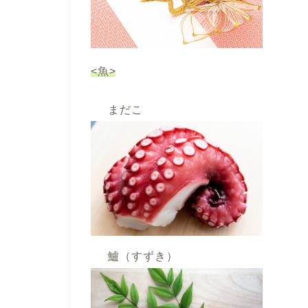
<魚>
まだこ
鱸（すずき）