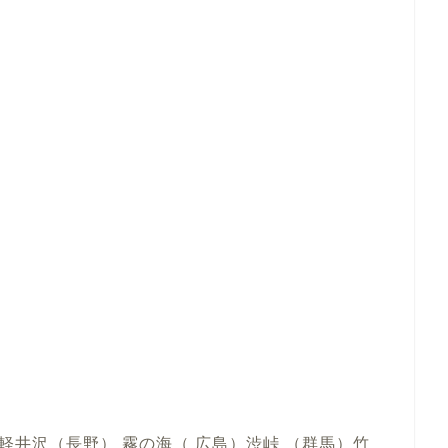
井沢（長野） 霧の海（ 広島）渋峠 （群馬）竹