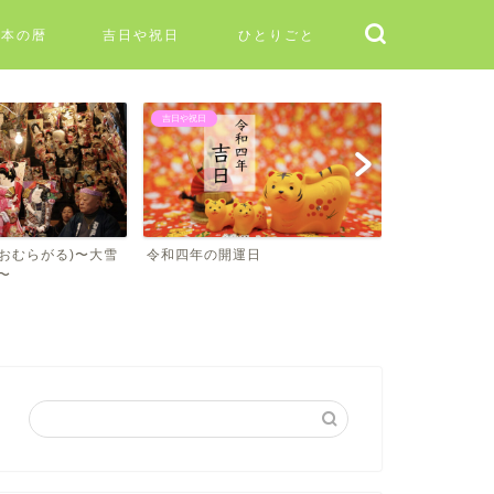
日本の暦
吉日や祝日
ひとりごと
二十四節気
二十四節気
日
二十四節気
大雪（たいせ