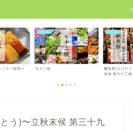
七十二候
吉日や祝日
鱖魚群(さけのうおむらがる)〜大雪
令和四年の開運
末候 第六十三候〜
とう)〜立秋末候 第三十九