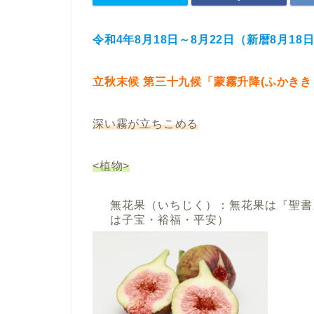
令和4年8月18日～8月22日（新暦8月18
立秋末候 第三十九候「蒙霧升降(ふかきき
深い霧が立ちこめる
<植物>
無花果（いちじく）：無花果は『聖書
は子宝・裕福・平安）