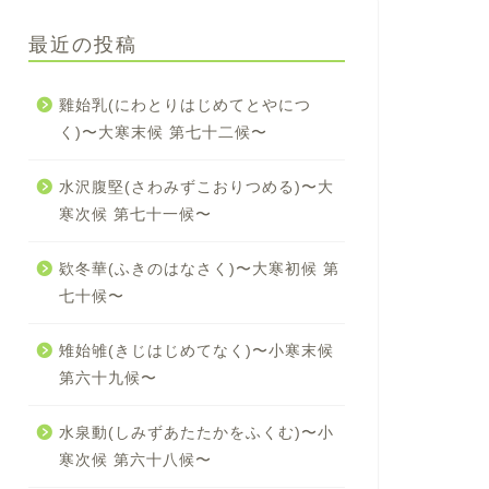
最近の投稿
雞始乳(にわとりはじめてとやにつ
く)〜大寒末候 第七十二候〜
水沢腹堅(さわみずこおりつめる)〜大
寒次候 第七十一候〜
欵冬華(ふきのはなさく)〜大寒初候 第
七十候〜
雉始雊(きじはじめてなく)〜小寒末候
第六十九候〜
水泉動(しみずあたたかをふくむ)〜小
寒次候 第六十八候〜