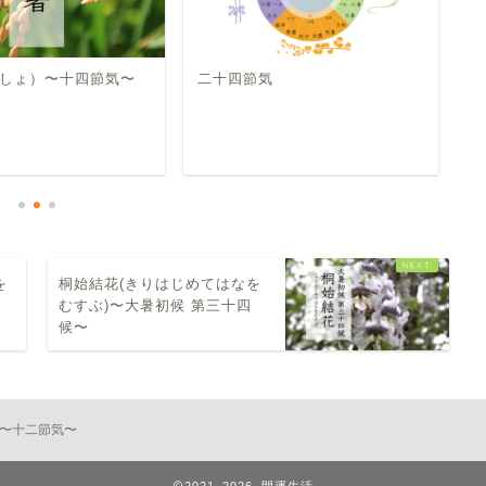
しょ）〜十四節気〜
二十四節気
立
を
桐始結花(きりはじめてはなを
むすぶ)〜大暑初候 第三十四
候〜
〜十二節気〜
2021–2026 開運生活