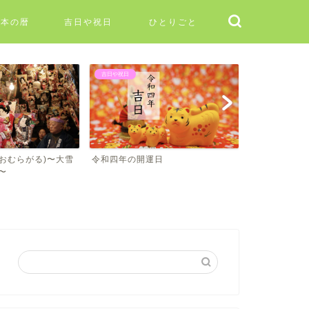
日本の暦
吉日や祝日
ひとりごと
吉日や祝日
二十四節気
おむらがる)〜大雪
令和四年の開運日
二十四節気
〜