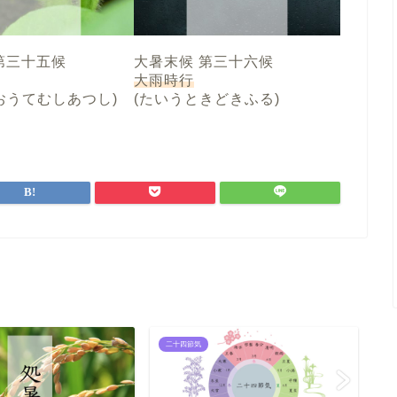
第三十五候
大暑末候 第三十六候
大雨時行
おうてむしあつし)
(たいうときどきふる)
二十四節気
二