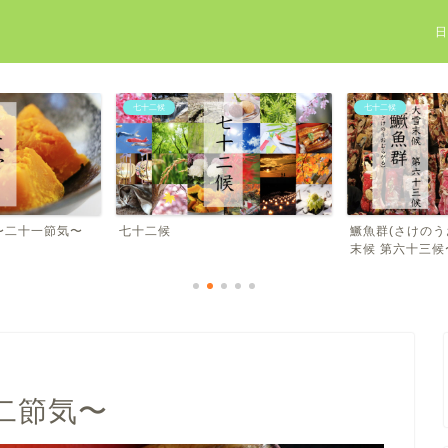
七十二候
七十二候
〜二十一節気〜
七十二候
鱖魚群(さけのう
末候 第六十三候
二節気〜