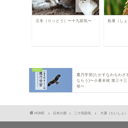
立冬（りっとう）〜十九節気〜
処暑（しょ
鷹乃学習(たかすなわちわざ
ならう)〜小暑末候 第三十三
候〜
HOME
日本の暦
二十四節気
大暑（たいしょ）