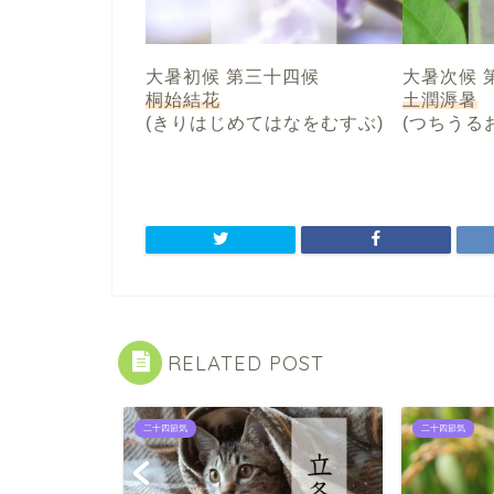
大暑初候 第三十四候
大暑次候 
桐始結花
土潤溽暑
(きりはじめてはなをむすぶ)
(つちうる
RELATED POST
二十四節気
二十四節気