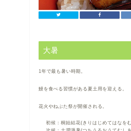
大暑
1年で最も暑い時期。
鰻を食べる習慣がある夏土用を迎える。
花火やねぶた祭が開催される。
初候：桐始結花(きりはじめてはなをむ
次候：土潤溽暑(つちうるおうてむしあ